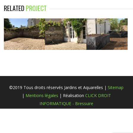
RELATED
PROJECT
©2019 Tous droits réservés Jardins et Aquarelles |
Sitemap
|
Mentions légales
| Réalisation
CLICK DROIT
INFORMATIQUE - Bressuire